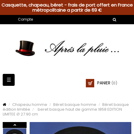
Casquette, chapeau, béret - frais de port offert en France
métropolitaine a partir de 69 €
Compte
Basculer
☰
PANIER
(0)
la
navigation
Chapeau homme
Béret basque homme
Béret basque
édition limitée
beret basque haut de gamme 1858 EDITION
LIMITEE Ø 27.90 cm