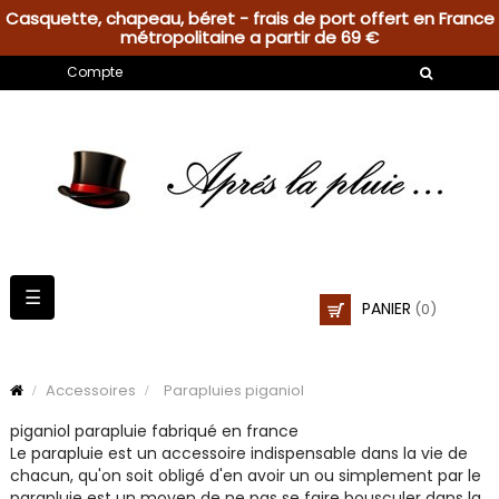
Casquette, chapeau, béret - frais de port offert en France
métropolitaine a partir de 69 €
Compte
Basculer
☰
PANIER
(0)
la
navigation
Accessoires
Parapluies piganiol
piganiol parapluie fabriqué en france
Le parapluie est un accessoire indispensable dans la vie de
chacun, qu'on soit obligé d'en avoir un ou simplement par le
parapluie est un moyen de ne pas se faire bousculer dans la