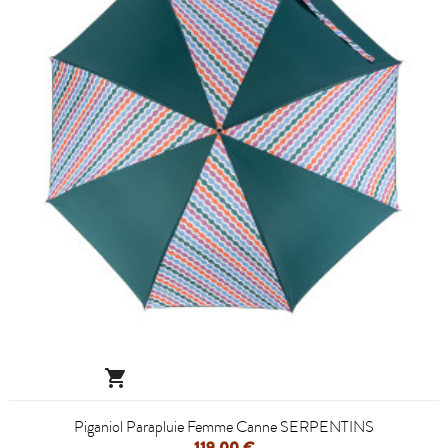

Piganiol Parapluie Femme Canne SERPENTINS
119,00 €