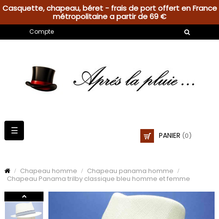
Casquette, chapeau, béret - frais de port offert en France
métropolitaine a partir de 69 €
Compte
Basculer
☰
PANIER
(0)
la
navigation
Chapeau homme
Chapeau panama homme
Chapeau Panama trilby classique bleu homme et femme