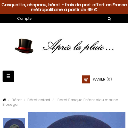
Casquette, chapeau, béret - frais de port offert en France
métropolitaine a partir de 69 €
Compte
Basculer
☰
PANIER
(0)
la
navigation
Béret
Béret enfant
Beret Basque Enfant bleu marine
Elosegui