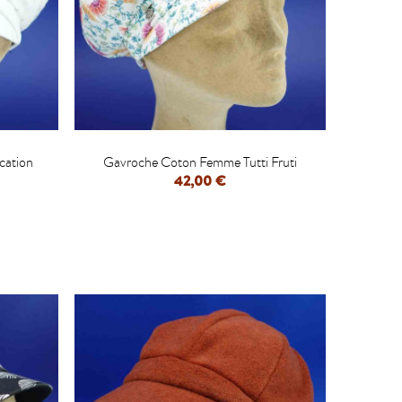

cation
Gavroche Coton Femme Tutti Fruti
42,00 €