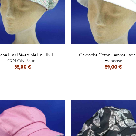


che Lilas Réversible En LIN ET
Gavroche Coton Femme Fabri
COTON Pour...
Française
55,00 €
59,00 €