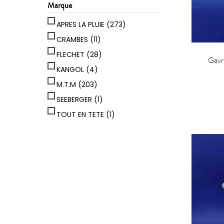
Marque
APRES LA PLUIE
(273)
CRAMBES
(11)
FLECHET
(28)
Gavr
KANGOL
(4)
M.T.M
(203)
SEEBERGER
(1)
TOUT EN TETE
(1)