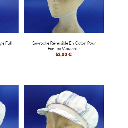

e Full
Gavroche Réversible En Coton Pour
Femme Moutarde
52,00 €