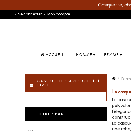
Casquette, chap
Se connecter
Mon compte
ACCUEIL
HOMME
FEMME
Form
CASQUETTE GAVROCHE ÉTÉ
HIVER
La casqu
La casque
polyvale
l'éléganc
FILTRER PAR
construct
La casqu
une robe,