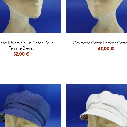


che Réversible En Coton Pour
Gavroche Coton Femme Cottag
Femme Bleuet
42,00 €
52,00 €