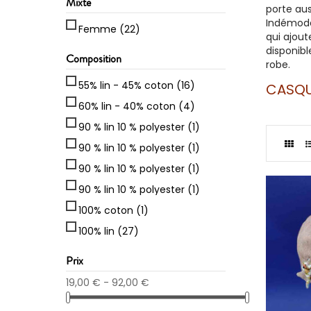
Mixte
porte aus
Indémoda
Femme
(22)
qui ajou
disponibl
Composition
robe.
55% lin - 45% coton
(16)
CASQU
60% lin - 40% coton
(4)
90 % lin 10 % polyester
(1)
90 % lin 10 % polyester
(1)
90 % lin 10 % polyester
(1)
90 % lin 10 % polyester
(1)
100% coton
(1)
100% lin
(27)
Prix
19,00 € - 92,00 €