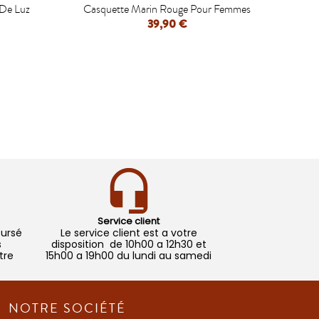

 De Luz
Casquette Marin Rouge Pour Femmes
Ca
39,90 €
APERÇU RAPIDE
Service client
oursé
Le service client est a votre
s
disposition de 10h00 a 12h30 et
tre
15h00 a 19h00 du lundi au samedi
NOTRE SOCIÉTÉ