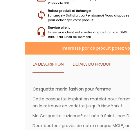
Protocole SSL.
Retour produit et échange
Échange - Satisfait ou Remboursé Vous disposez 
pour échanger votre produit
Service client
Le service client est a votre disposition de 10h00
19h00 du lundi au samedi
intéressé par ce produit posez v
LA DESCRIPTION
DÉTAILS DU PRODUIT
Casquette marin fashion pour femme
Cette casquette inspiration matelot pour femm
on la retrouve en vedette jusqu'à New York !
Ma Casquette Luzienne® est née à Saint Jean De
Deux boutons gravés de notre marque MCL®, un pe