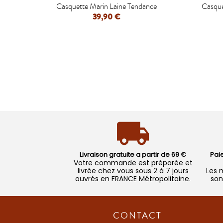

Casquette Marin Laine Tendance
Casque
39,90 €
APERÇU RAPIDE
Livraison gratuite a partir de 69 €
Pai
Votre commande est préparée et
livrée chez vous sous 2 à 7 jours
Les 
ouvrés en FRANCE Métropolitaine.
son
CONTACT