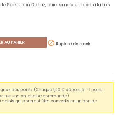
e Saint Jean De Luz, chic, simple et sport à la fois

R AU PANIER
Rupture de stock
gagnez des points
(Chaque 1,00 € dépensé = 1 point, 1
tion sur une prochaine commande)
0 points qui pourront être convertis en un bon de