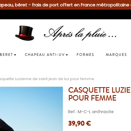
eau, béret - frais de port offert en France métropolitaine 
BERET
CHAPEAU ANTI-UV
FORMES
MARQUES
quette Luzienne de saint jean de luz pour femme
CASQUETTE LUZIE
POUR FEMME
Ref.: M-C-L anthracite
39,90 €