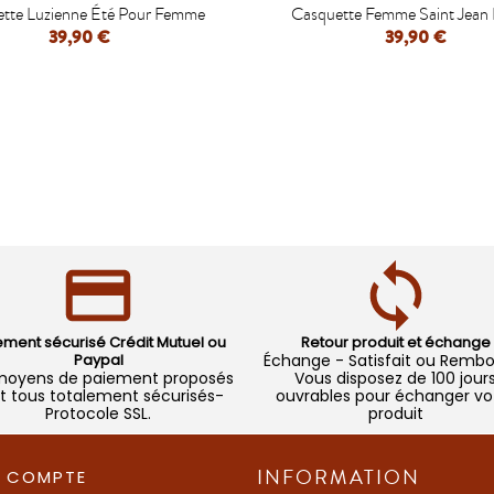


tte Luzienne Été Pour Femme
Casquette Femme Saint Jean
39,90 €
39,90 €
APERÇU RAPIDE
APERÇU RAPIDE
ement sécurisé Crédit Mutuel ou
Retour produit et échange
Paypal
Échange - Satisfait ou Remb
moyens de paiement proposés
Vous disposez de 100 jour
t tous totalement sécurisés-
ouvrables pour échanger vo
Protocole SSL.
produit
INFORMATION
COMPTE