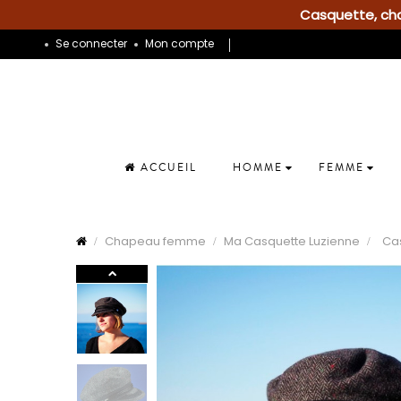
Casquette, chap
Se connecter
Mon compte
ACCUEIL
HOMME
FEMME
Chapeau femme
Ma Casquette Luzienne
Cas