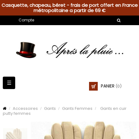
Casquette, chapeau, béret - frais de port offert en France
métropolitaine a partir de 69 €
Compte
Basculer
☰
PANIER
(0)
la
navigation
Accessoires
Gants
Gants Femmes
Gants en cuir
putty femmes