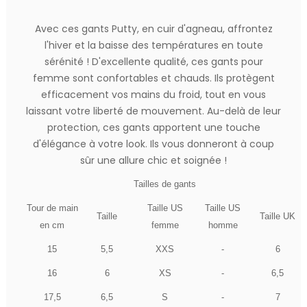
Avec ces gants Putty, en cuir d'agneau, affrontez
l'hiver et la baisse des températures en toute
sérénité ! D'excellente qualité, ces gants pour
femme sont confortables et chauds. Ils protègent
efficacement vos mains du froid, tout en vous
laissant votre liberté de mouvement. Au-delà de leur
protection, ces gants apportent une touche
d'élégance à votre look. Ils vous donneront à coup
sûr une allure chic et soignée !
Tailles de gants
Tour de main
Taille US
Taille US
Taille
Taille UK
en cm
femme
homme
15
5,5
XXS
-
6
16
6
XS
-
6,5
17,5
6,5
S
-
7