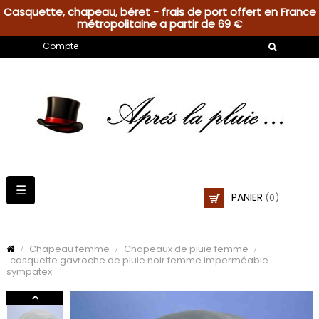
Casquette, chapeau, béret - frais de port offert en France
métropolitaine a partir de 69 €
Compte
Basculer
☰
PANIER
(0)
la
navigation
Chapeau femme
Chapeaux de pluie femme
casquette gavroche de pluie noir femme imperméable
sympatex