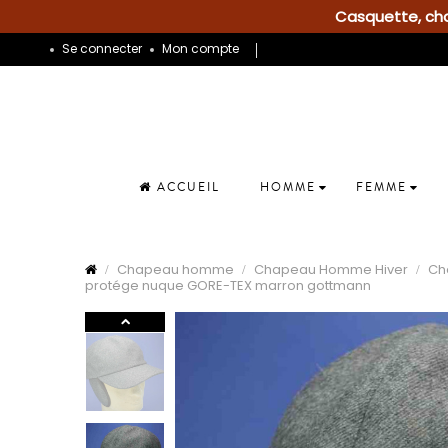
Casquette, chap
Se connecter
Mon compte
ACCUEIL
HOMME
FEMME
Chapeau homme
Chapeau Homme Hiver
Ch
protége nuque GORE-TEX marron gottmann