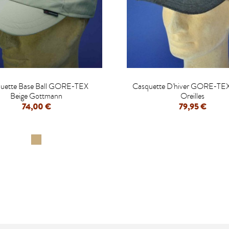


uette Base Ball GORE-TEX
Casquette D'hiver GORE-TE
Beige Gottmann
Oreilles
74,00 €
79,95 €
APERÇU RAPIDE
APERÇU RAPIDE