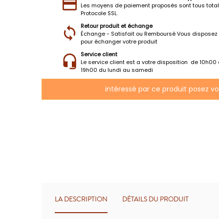
Les moyens de paiement proposés sont tous tota
Protocole SSL.
Retour produit et échange
Échange - Satisfait ou Remboursé Vous disposez 
pour échanger votre produit
Service client
Le service client est a votre disposition de 10h00
19h00 du lundi au samedi
intéressé par ce produit posez v
LA DESCRIPTION
DÉTAILS DU PRODUIT