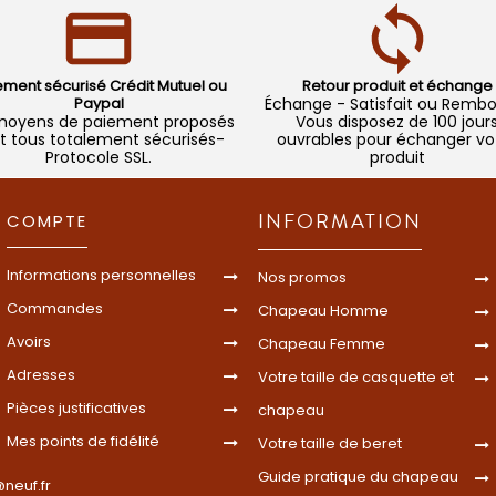
ement sécurisé Crédit Mutuel ou
Retour produit et échange
Paypal
Échange - Satisfait ou Remb
moyens de paiement proposés
Vous disposez de 100 jour
t tous totalement sécurisés-
ouvrables pour échanger vo
Protocole SSL.
produit
INFORMATION
COMPTE
Informations personnelles
Nos promos
Commandes
Chapeau Homme
Avoirs
Chapeau Femme
Adresses
Votre taille de casquette et
Pièces justificatives
chapeau
Mes points de fidélité
Votre taille de beret
Guide pratique du chapeau
neuf.fr