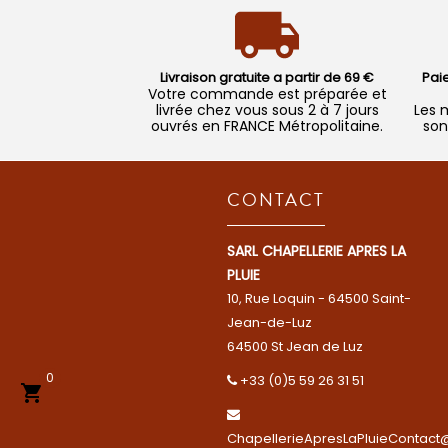
Livraison gratuite a partir de 69 €
Pai
Votre commande est préparée et
livrée chez vous sous 2 à 7 jours
Les 
ouvrés en FRANCE Métropolitaine.
son
CONTACT
SARL CHAPELLERIE APRES LA
PLUIE
10, Rue Loquin - 64500 Saint-
Jean-de-Luz
64500 St Jean de Luz
0
+33 (0)5 59 26 31 51

ChapellerieApresLaPluieContact@