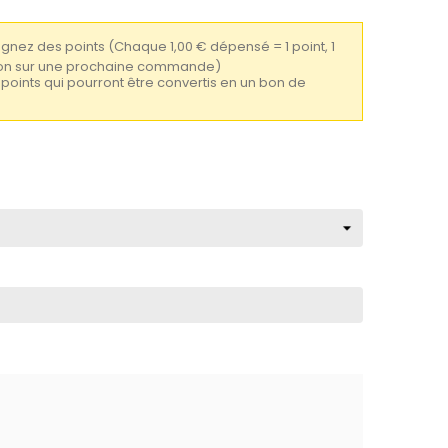
gagnez des points
(Chaque 1,00 € dépensé = 1 point, 1
tion sur une prochaine commande)
1 points qui pourront être convertis en un bon de