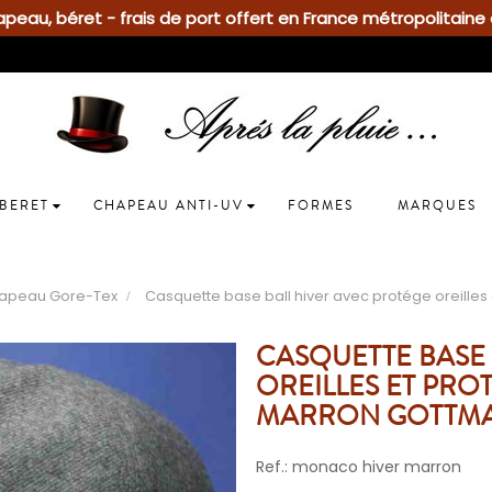
eau, béret - frais de port offert en France métropolitaine 
BERET
CHAPEAU ANTI-UV
FORMES
MARQUES
apeau Gore-Tex
Casquette base ball hiver avec protége oreilles 
CASQUETTE BASE 
OREILLES ET PR
MARRON GOTTM
Ref.: monaco hiver marron