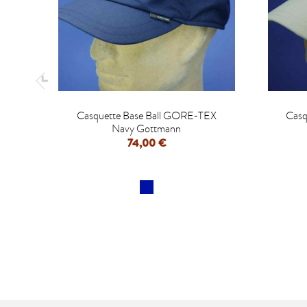

Casquette Base Ball GORE-TEX
Casq
Navy Gottmann
74,00 €
APERÇU RAPIDE