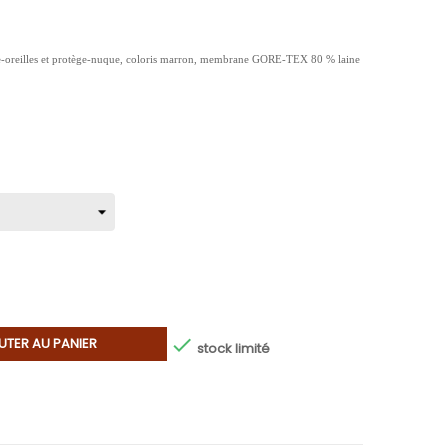
oreilles et protège-nuque, coloris marron, membrane GORE-TEX 80 % laine

UTER AU PANIER
stock limité