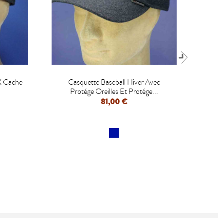

X Cache
Casquette Baseball Hiver Avec
Cas
Protége Oreilles Et Protége...
81,00 €
APERÇU RAPIDE