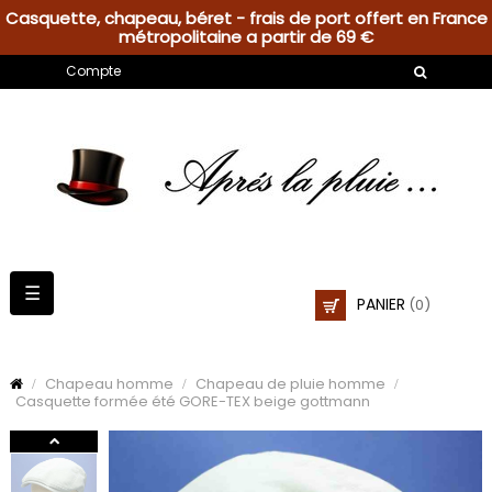
Casquette, chapeau, béret - frais de port offert en France
métropolitaine a partir de 69 €
Compte
Basculer
☰
PANIER
(0)
la
navigation
Chapeau homme
Chapeau de pluie homme
Casquette formée été GORE-TEX beige gottmann