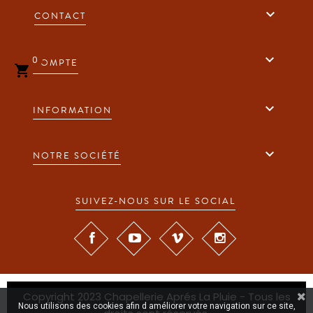

CONTACT

0
COMPTE


INFORMATION

NOTRE SOCIÉTÉ
SUIVEZ-NOUS SUR LE SOCIAL
Copyright 2023 Chapellerie Aprés La Pluie - Tous les
Nous utilisons des cookies afin d améliorer votre navigation sur ce site,