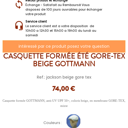
Retour produit et échange
Échange - Satisfait ou Remboursé Vous
disposez de 100 jours ouvrables pour échanger
votre produit
Service client
Le service client est a votre disposition de
10h00 a 12h30 et 15h00 a 19h00 du lundi au
samedi
intéressé par ce produit posez votre question
CASQUETTE FORMÉE ÉTÉ GORE-TEX
BEIGE GOTTMANN
Ref.: jackson beige gore tex
74,00 €
Casquette formée GOTTMANN, anti-UV UPF 50+, coloris beige, en membrane GORE-TEX,
mixte
Couleurs :