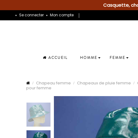
Casquette, chap
Se connecter
Mon compte
ACCUEIL
HOMME
FEMME
Chapeau femme
Chapeaux de pluie femme
pour femme