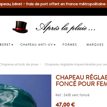
eau, béret - frais de port offert en France métropolitaine 
BERET
CHAPEAU ANTI-UV
FORMES
MARQUES
Chapeau et bob de pluie
Chapeau réglable imperméable pvc ver
CHAPEAU RÉGLAB
FONCÉ POUR FE
Ref.: 3416 vert foncé
47,00 €