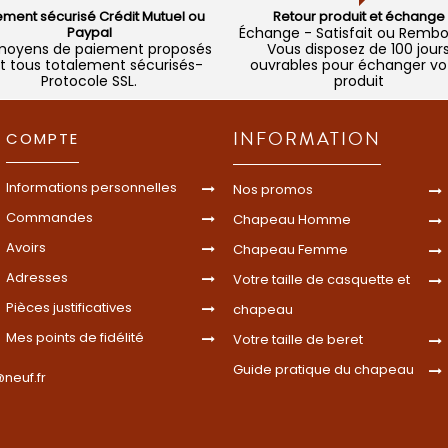
ement sécurisé Crédit Mutuel ou
Retour produit et échange
Paypal
Échange - Satisfait ou Remb
moyens de paiement proposés
Vous disposez de 100 jour
t tous totalement sécurisés-
ouvrables pour échanger vo
Protocole SSL.
produit
INFORMATION
COMPTE
Informations personnelles
Nos promos
Commandes
Chapeau Homme
Avoirs
Chapeau Femme
Adresses
Votre taille de casquette et
Pièces justificatives
chapeau
Mes points de fidélité
Votre taille de beret
Guide pratique du chapeau
neuf.fr