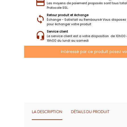
Les moyens de paiement proposés sont tous tota
Protocole SSL.
Retour produit et échange
Échange - Satisfait ou Remboursé Vous disposez 
pour échanger votre produit
Service client
Le service client est a votre disposition de 10h00
19h00 du lundi au samedi
intéressé par ce produit posez v
LA DESCRIPTION
DÉTAILS DU PRODUIT