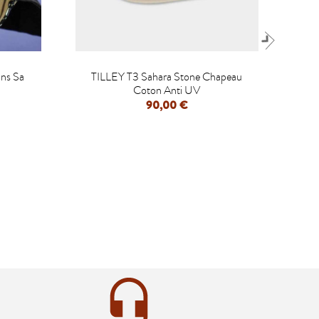

ans Sa
TILLEY T3 Sahara Stone Chapeau
Chap
Coton Anti UV
90,00 €
APERÇU RAPIDE