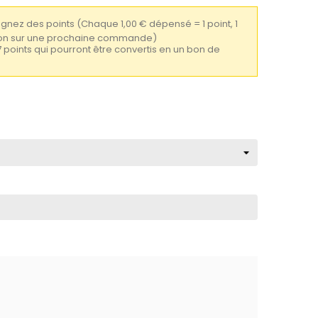
gagnez des points
(Chaque 1,00 € dépensé = 1 point, 1
tion sur une prochaine commande)
7 points qui pourront être convertis en un bon de