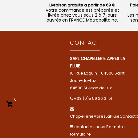
Livraison gratuite a partir de 69 €
Pai
Votre commande est préparée et
livrée chez vous sous 2 à 7 jours
Les 
ouvrés en FRANCE Métropolitaine.
son
CONTACT
SARL CHAPELLERIE APRES LA
PLUIE
10, Rue Loquin - 64500 Saint-
Jean-de-Luz
64500 St Jean de Luz
+33 (0)5 59 26 31 51
0

ChapellerieApresLaPluieContact@
contactez nous Par notre
formulaire