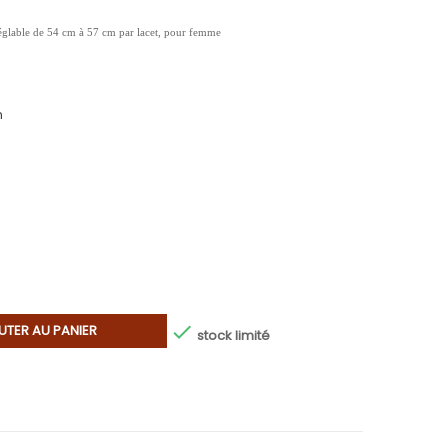
églable de 54 cm à 57 cm par lacet, pour femme
m

UTER AU PANIER
stock limité