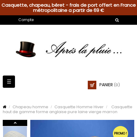
Casquette, chapeau, béret - frais de port offert en France
métropolitaine a partir de 69 €
Compte
Basculer
☰
PANIER
(0)
la
navigation
Chapeau homme
Casquette Homme Hiver
Casquette
haut de gamme forme anglaise pure laine vierge marron
PROMO !