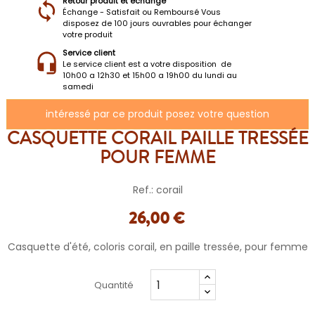
Retour produit et échange
Échange - Satisfait ou Remboursé Vous
disposez de 100 jours ouvrables pour échanger
votre produit
Service client
Le service client est a votre disposition de
10h00 a 12h30 et 15h00 a 19h00 du lundi au
samedi
intéressé par ce produit posez votre question
CASQUETTE CORAIL PAILLE TRESSÉE
POUR FEMME
Ref.: corail
26,00 €
Casquette d'été, coloris corail, en paille tressée, pour femme
Quantité