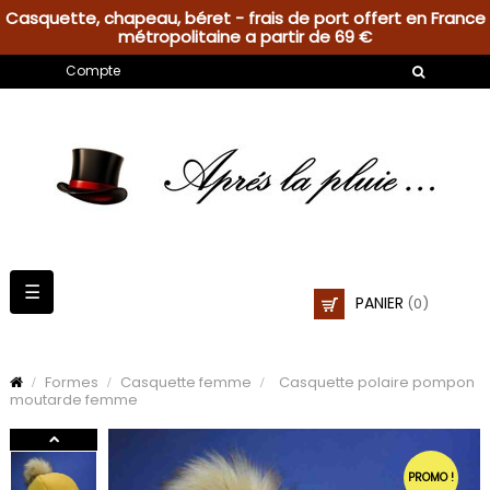
Casquette, chapeau, béret - frais de port offert en France
métropolitaine a partir de 69 €
Compte
Basculer
☰
PANIER
(0)
la
navigation
Formes
Casquette femme
Casquette polaire pompon
moutarde femme
PROMO !