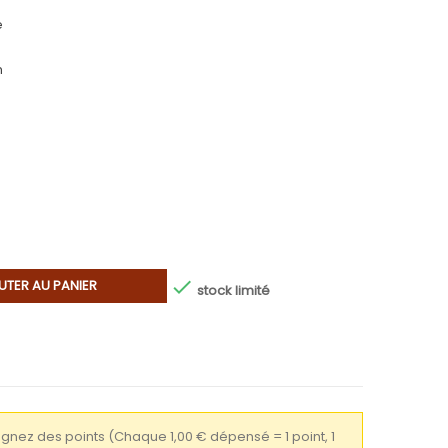
e
m

UTER AU PANIER
stock limité
gagnez des points
(Chaque 1,00 € dépensé = 1 point, 1