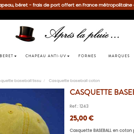
eau, béret - frais de port offert en France métropolitaine 
BERET
CHAPEAU ANTI-UV
FORMES
MARQUES
quette baseball tissu
Casquette baseball coton
CASQUETTE BASE
Ref.: 1243
25,00 €
Casquette BASEBALL en coto