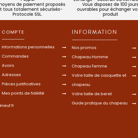
moyens de paiement proposés
Vous disposez de 100 jour
t tous totalement sécurisés-
ouvrables pour échanger vo
Protocole SSL.
produit
INFORMATION
COMPTE
Informations personnelles
Nos promos
Commandes
Chapeau Homme
Avoirs
Chapeau Femme
Adresses
Votre taille de casquette et
Pièces justificatives
chapeau
Mes points de fidélité
Votre taille de beret
Guide pratique du chapeau
neuf.fr