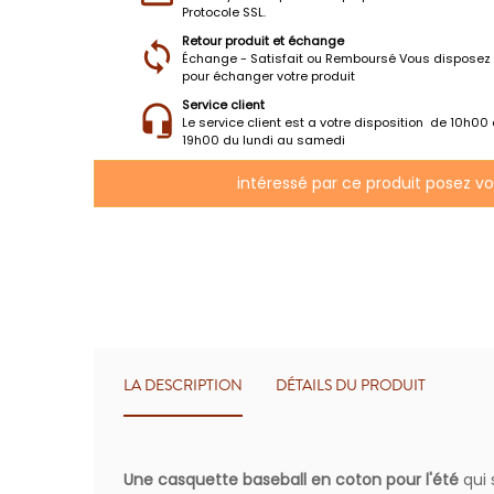
Protocole SSL.
Retour produit et échange
Échange - Satisfait ou Remboursé Vous disposez 
pour échanger votre produit
Service client
Le service client est a votre disposition de 10h00
19h00 du lundi au samedi
intéressé par ce produit posez v
LA DESCRIPTION
DÉTAILS DU PRODUIT
Une casquette baseball en coton pour l'été
qui 