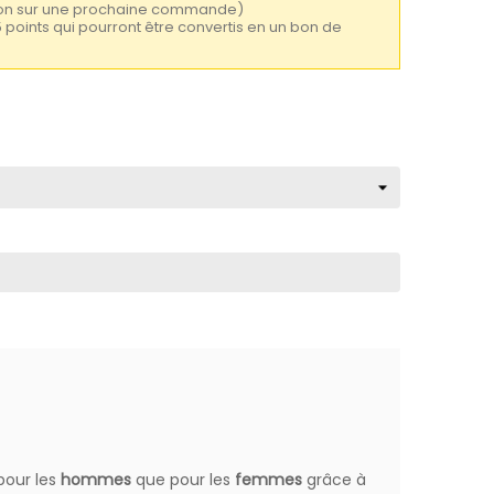
tion sur une prochaine commande)
5 points qui pourront être convertis en un bon de
 pour les
hommes
que pour les
femmes
grâce à