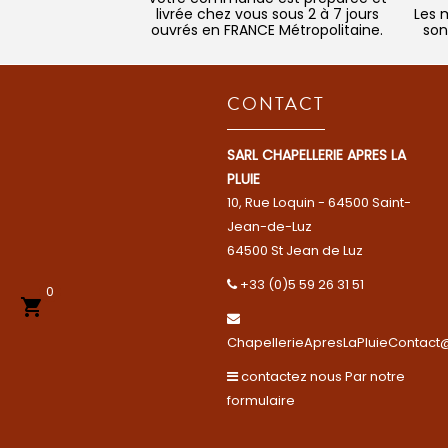
livrée chez vous sous 2 à 7 jours
Les 
ouvrés en FRANCE Métropolitaine.
son
CONTACT
SARL CHAPELLERIE APRES LA
PLUIE
10, Rue Loquin - 64500 Saint-
Jean-de-Luz
64500 St Jean de Luz
+33 (0)5 59 26 31 51
0

ChapellerieApresLaPluieContact@
contactez nous Par notre
formulaire