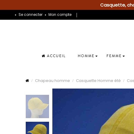
Casquette, chap
Se connecter
Mon compte
ACCUEIL
HOMME
FEMME
Chapeau homme
Casquette Homme été
Cas