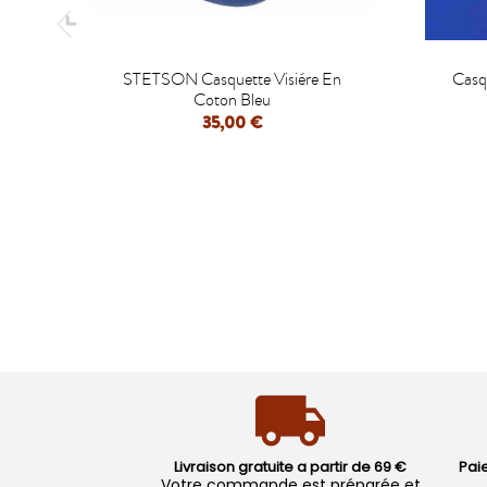

STETSON Casquette Visiére En
Casq
Coton Bleu
35,00 €
APERÇU RAPIDE
Livraison gratuite a partir de 69 €
Pai
Votre commande est préparée et