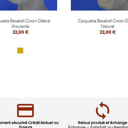


uette Baseball Coton Délavé
Casquette Baseball Coton D
Moutarde
Naturel
22,00 €
22,00 €
APERÇU RAPIDE
APERÇU RAPIDE
ement sécurisé Crédit Mutuel ou
Retour produit et échange
Paypal
Échange - Satisfait ou Remb