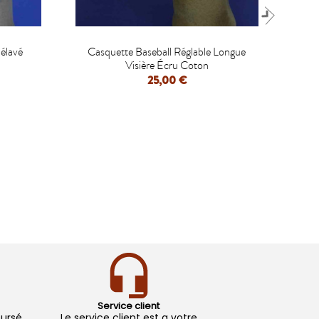

élavé
Casquette Baseball Réglable Longue
STE
Visière Écru Coton
25,00 €
APERÇU RAPIDE
Service client
oursé
Le service client est a votre