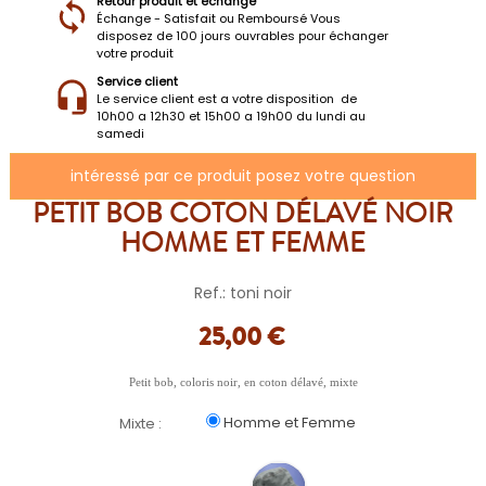
Retour produit et échange
Échange - Satisfait ou Remboursé Vous
disposez de 100 jours ouvrables pour échanger
votre produit
Service client
Le service client est a votre disposition de
10h00 a 12h30 et 15h00 a 19h00 du lundi au
samedi
intéressé par ce produit posez votre question
PETIT BOB COTON DÉLAVÉ NOIR
HOMME ET FEMME
Ref.: toni noir
25,00 €
Petit bob, coloris noir, en coton délavé, mixte
Homme et Femme
Mixte :