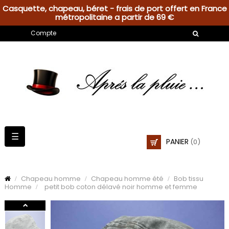
Casquette, chapeau, béret - frais de port offert en France
métropolitaine a partir de 69 €
Compte
Basculer
☰
PANIER
(0)
la
navigation
Chapeau homme
Chapeau homme été
Bob tissu
Homme
petit bob coton délavé noir homme et femme