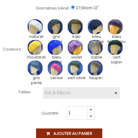
27,90cm.12"
Diamètres béret :
naturel
gris
kaki
bleu
bleu
souris
marine
électrique
Couleurs :
moutarde
bleu
violet
sable
vert
royal
sapin
gris
cerise
vert olive
taupe-
perle
Tailles :
Quantité
AJOUTER AU PANIER