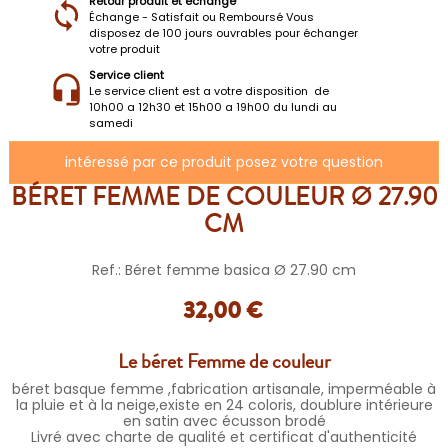
Retour produit et échange
Échange - Satisfait ou Remboursé Vous
disposez de 100 jours ouvrables pour échanger
votre produit
Service client
Le service client est a votre disposition de
10h00 a 12h30 et 15h00 a 19h00 du lundi au
samedi
intéressé par ce produit posez votre question
BÉRET FEMME DE COULEUR Ø 27.90
CM
Ref.: Béret femme basica Ø 27.90 cm
32,00 €
Le béret Femme de couleur
béret basque femme ,fabrication artisanale, imperméable à
la pluie et à la neige,existe en 24 coloris, doublure intérieure
en satin avec écusson brodé
Livré avec charte de qualité et certificat d'authenticité