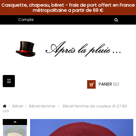
Casquette, chapeau, béret - frais de port offert en France
métropolitaine a partir de 69 €
Compte
Basculer
☰
PANIER
(0)
la
navigation
Béret
Béret femme
Béret femme de couleur Ø 27.90
cm