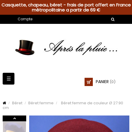
Casquette, chapeau, béret - frais de port offert en France
métropolitaine a partir de 69 €
Compte
Basculer
☰
PANIER
(0)
la
navigation
Béret
Béret femme
Béret femme de couleur Ø 27.90
cm