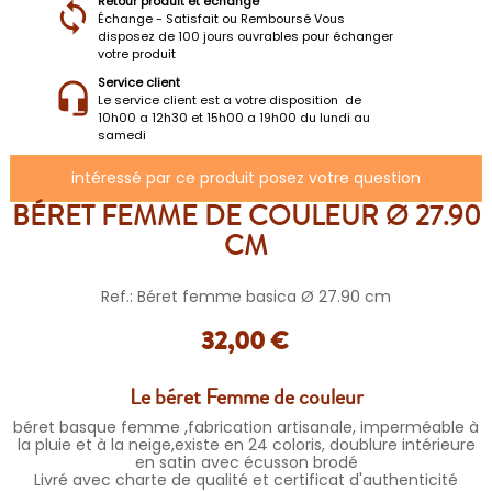
Retour produit et échange
Échange - Satisfait ou Remboursé Vous
disposez de 100 jours ouvrables pour échanger
votre produit
Service client
Le service client est a votre disposition de
10h00 a 12h30 et 15h00 a 19h00 du lundi au
samedi
intéressé par ce produit posez votre question
BÉRET FEMME DE COULEUR Ø 27.90
CM
Ref.: Béret femme basica Ø 27.90 cm
32,00 €
Le béret Femme de couleur
béret basque femme ,fabrication artisanale, imperméable à
la pluie et à la neige,existe en 24 coloris, doublure intérieure
en satin avec écusson brodé
Livré avec charte de qualité et certificat d'authenticité