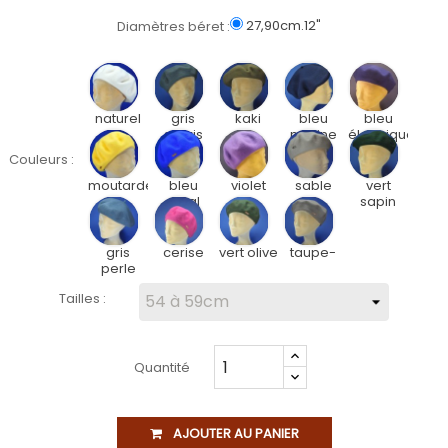
27,90cm.12"
Diamètres béret :
naturel
gris
kaki
bleu
bleu
souris
marine
électrique
Couleurs :
moutarde
bleu
violet
sable
vert
royal
sapin
gris
cerise
vert olive
taupe-
perle
Tailles :
Quantité
AJOUTER AU PANIER